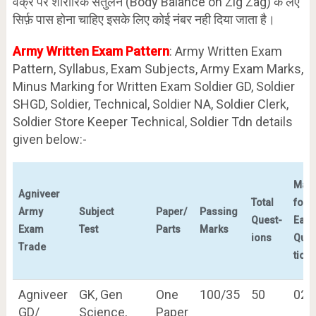
वक्र पर शारीरिक संतुलन (Body Balance on Zig Zag) के लए
सिर्फ़ पास होना चाहिए इसके लिए कोई नंबर नही दिया जाता है।
Army Written Exam Pattern
: Army Written Exam
Pattern, Syllabus, Exam Subjects, Army Exam Marks,
Minus Marking for Written Exam Soldier GD, Soldier
SHGD, Soldier, Technical, Soldier NA, Soldier Clerk,
Soldier Store Keeper Technical, Soldier Tdn details
given below:-
Mar
Agniveer
Total
for
Army
Subject
Paper/
Passing
Quest-
Each
Exam
Test
Parts
Marks
ions
Ques
Trade
tion
Agniveer
GK, Gen
One
100/35
50
02
GD/
Science,
Paper