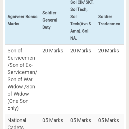
Sol Clk/ SKT,
Sol Tech,
Soldier
Agniveer Bonus
Sol
Soldier
General
Marks
Tech(Avn &
Tradesmen
Duty
Amn), Sol
NA,
Son of
20 Marks
20 Marks
20 Marks
Servicemen
/Son of Ex-
Servicemen/
Son of War
Widow /Son
of Widow
(One Son
only)
National
05 Marks
05 Marks
05 Marks
Cadets