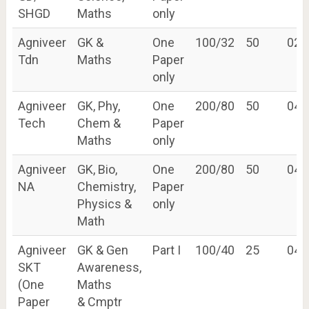
SHGD
Maths
only
Agniveer
GK &
One
100/32
50
02
Tdn
Maths
Paper
only
Agniveer
GK, Phy,
One
200/80
50
04
Tech
Chem &
Paper
Maths
only
Agniveer
GK, Bio,
One
200/80
50
04
NA
Chemistry,
Paper
Physics &
only
Math
Agniveer
GK & Gen
Part I
100/40
25
04
SKT
Awareness,
(One
Maths
Paper
& Cmptr