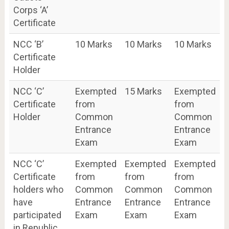
Corps ‘A’
Certificate
NCC ‘B’
10 Marks
10 Marks
10 Marks
Certificate
Holder
NCC ‘C’
Exempted
15 Marks
Exempted
Certificate
from
from
Holder
Common
Common
Entrance
Entrance
Exam
Exam
NCC ‘C’
Exempted
Exempted
Exempted
Certificate
from
from
from
holders who
Common
Common
Common
have
Entrance
Entrance
Entrance
participated
Exam
Exam
Exam
in Republic