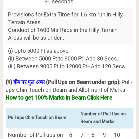
30 seconds
Provisions for Extra Time for 1.6 km run in Hilly
Terrain Areas.
Conduct of 1600 Mtr Race in the Hilly Terrain
Areas will be as under :-
(i) Upto 5000 Ft as above.
(ii) Between 5000 Ft to 9000 Ft- Add 30 Secs.
(iii) Between 9000 Ft to 12000 Ft–Add 120 Secs.
(ब)
बीम पर पुल अप्स
(Pull Ups on Beam under grip)
:
Pull-
ups Chin Touch on Beam and Allotment of Marks:-
How to get 100% Marks in Beam Click Here
Number of Pull Ups on
Pull ups Chin Touch on Beam
Beam and Marks
Number of Pull ups on
6
7
8
9
10