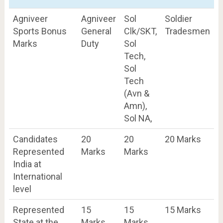
Agniveer
Agniveer
Sol
Soldier
Sports Bonus
General
Clk/SKT,
Tradesmen
Marks
Duty
Sol
Tech,
Sol
Tech
(Avn &
Amn),
Sol NA,
Candidates
20
20
20 Marks
Represented
Marks
Marks
India at
International
level
Represented
15
15
15 Marks
State at the
Marks
Marks