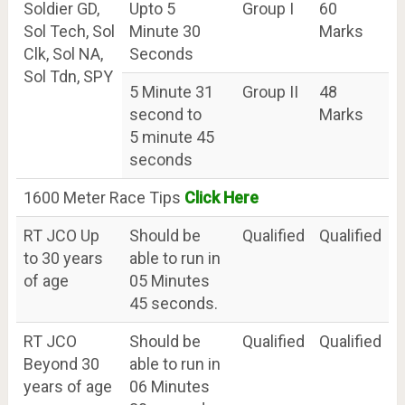
Soldier GD,
Upto 5
Group I
60
Sol Tech, Sol
Minute 30
Marks
Clk, Sol NA,
Seconds
Sol Tdn, SPY
5 Minute 31
Group II
48
second to
Marks
5 minute 45
seconds
1600 Meter Race Tips
Click Here
RT JCO Up
Should be
Qualified
Qualified
to 30 years
able to run in
of age
05 Minutes
45 seconds.
RT JCO
Should be
Qualified
Qualified
Beyond 30
able to run in
years of age
06 Minutes