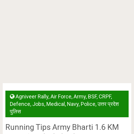
Agniveer Rally
,
Air Force
,
Army
,
BSF
,
CRPF
,
Defence
,
Jobs
,
Medical
,
Navy
,
Police
,
उत्तर प्रदेश
पुलिस
Running Tips Army Bharti 1.6 KM