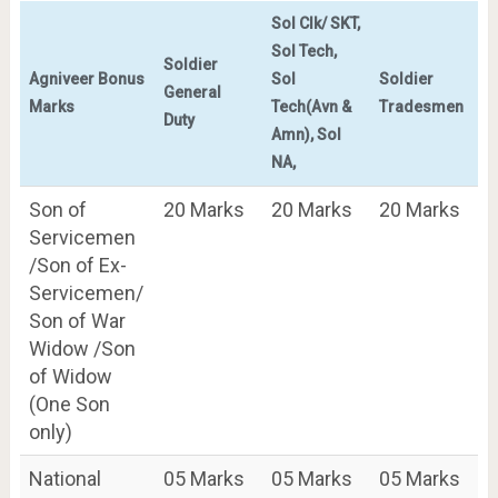
Sol Clk/ SKT,
Sol Tech,
Soldier
Agniveer Bonus
Sol
Soldier
General
Marks
Tech(Avn &
Tradesmen
Duty
Amn), Sol
NA,
Son of
20 Marks
20 Marks
20 Marks
Servicemen
/Son of Ex-
Servicemen/
Son of War
Widow /Son
of Widow
(One Son
only)
National
05 Marks
05 Marks
05 Marks