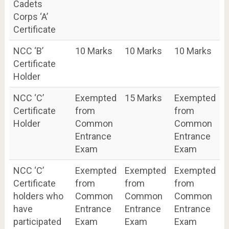
Cadets
Corps ‘A’
Certificate
NCC ‘B’
10 Marks
10 Marks
10 Marks
Certificate
Holder
NCC ‘C’
Exempted
15 Marks
Exempted
Certificate
from
from
Holder
Common
Common
Entrance
Entrance
Exam
Exam
NCC ‘C’
Exempted
Exempted
Exempted
Certificate
from
from
from
holders who
Common
Common
Common
have
Entrance
Entrance
Entrance
participated
Exam
Exam
Exam