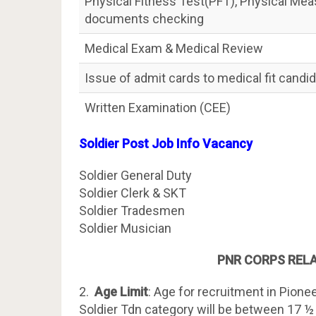
Physical Fitness Test(PFT), Physical M
documents checking
Medical Exam & Medical Review
Issue of admit cards to medical fit candi
Written Examination (CEE)
Soldier Post Job Info Vacancy
Soldier General Duty
Soldier Clerk & SKT
Soldier Tradesmen
Soldier Musician
PNR CORPS RELA
2.
Age Limit
: Age for recruitment in Pione
Soldier Tdn category will be between 17 ½ 