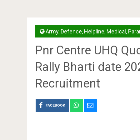
Army
,
Defence
,
Helpline
,
Medical
,
Para
Pnr Centre UHQ Quo
Rally Bharti date 2
Recruitment
FACEBOOK