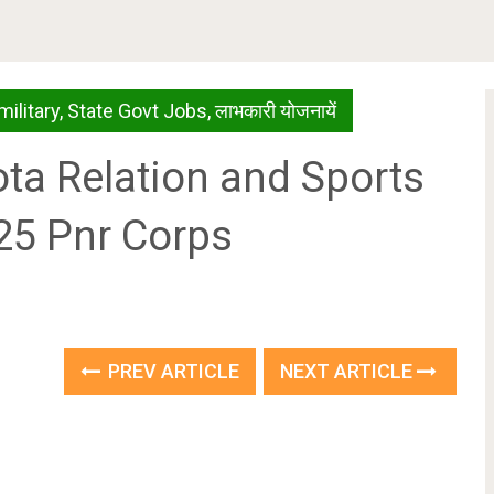
military
,
State Govt Jobs
,
लाभकारी योजनायें
ta Relation and Sports
025 Pnr Corps
PREV ARTICLE
NEXT ARTICLE