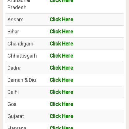
Arunachal
Click Here
Pradesh
Assam
Click Here
Bihar
Click Here
Chandigarh
Click Here
Chhattisgarh
Click Here
Dadra
Click Here
Daman & Diu
Click Here
Delhi
Click Here
Goa
Click Here
Gujarat
Click Here
Haryana
Click Here