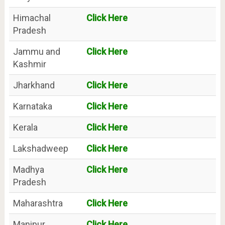
Himachal
Click Here
Pradesh
Jammu and
Click Here
Kashmir
Jharkhand
Click Here
Karnataka
Click Here
Kerala
Click Here
Lakshadweep
Click Here
Madhya
Click Here
Pradesh
Maharashtra
Click Here
Manipur
Click Here