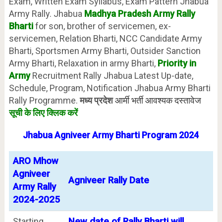
Exam, Written Exam Syllabus, Exam Pattern Jhabua
Army Rally. Jhabua
Madhya Pradesh Army Rally
Bharti
for son, brother of servicemen, ex-
servicemen, Relation Bharti, NCC Candidate Army
Bharti, Sportsmen Army Bharti, Outsider Sanction
Army Bharti, Relaxation in army Bharti,
Priority in
Army
Recruitment Rally Jhabua Latest Up-date,
Schedule, Program, Notification Jhabua Army Bharti
Rally Programme.
मध्य प्रदेश
आर्मी भर्ती आवश्यक दस्तावेज
सूची के लिए क्लिक करें
Jhabua
Agniveer Army Bharti
Program
2024
ARO Mhow
Agniveer
Agniveer Rally Date
Army Rally
2024-2025
Starting
New date of Rally Bharti will