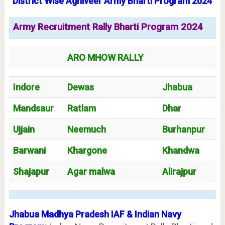
District Wise Agniveer Army Bharti Program 2024
Army Recruitment Rally Bharti Program 2024
ARO MHOW RALLY
Indore
Dewas
Jhabua
Mandsaur
Ratlam
Dhar
Ujjain
Neemuch
Burhanpur
Barwani
Khargone
Khandwa
Shajapur
Agar malwa
Alirajpur
Jhabua Madhya Pradesh IAF & Indian Navy