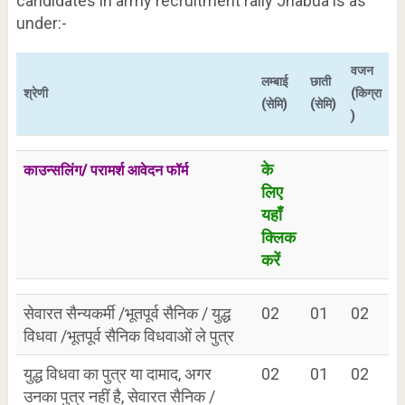
candidates in army recruitment rally Jhabua is as
under:-
वजन
लम्बाई
छाती
श्रेणी
(किग्रा
(सेमि)
(सेमि)
)
के
काउन्सलिंग/ परामर्श आवेदन फॉर्म
लिए
यहाँ
क्लिक
करें
सेवारत सैन्यकर्मी /भूतपूर्व सैनिक / युद्ध
02
01
02
विधवा /भूतपूर्व सैनिक विधवाओं ले पुत्र
युद्ध विधवा का पुत्र या दामाद, अगर
02
01
02
उनका पुत्र नहीं है, सेवारत सैनिक /