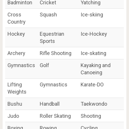
Badminton
Cricket
Yatching
Cross
Squash
Ice-skiing
Country
Hockey
Equestrian
Ice-Hockey
Sports
Archery
Rifle Shooting
Ice-skating
Gymnastics
Golf
Kayaking and
Canoeing
Lifting
Gymnastics
Karate-DO
Weights
Bushu
Handball
Taekwondo
Judo
Roller Skating
Shooting
Boxing
Rowing
Cycling