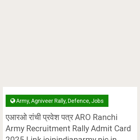
Army
,
Agniveer Rally
,
Defence
,
Jobs
एआरओ रांची प्रवेश पत्र ARO Ranchi
Army Recruitment Rally Admit Card
2025 Link joinindianarmy.nic.in