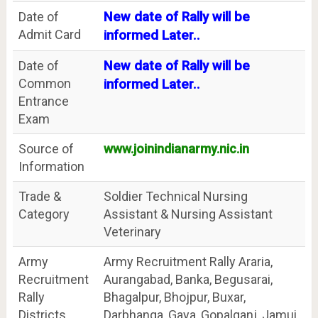
Date of
New date of Rally will be
Admit Card
informed Later..
Date of
New date of Rally will be
Common
informed Later..
Entrance
Exam
Source of
www.joinindianarmy.nic.in
Information
Trade &
Soldier Technical Nursing
Category
Assistant & Nursing Assistant
Veterinary
Army
Army Recruitment Rally Araria,
Recruitment
Aurangabad, Banka, Begusarai,
Rally
Bhagalpur, Bhojpur, Buxar,
Districts
Darbhanga, Gaya, Gopalganj, Jamui,