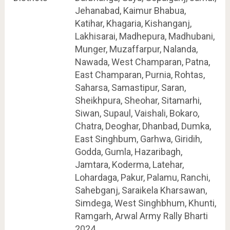
Jehanabad, Kaimur Bhabua,
Katihar, Khagaria, Kishanganj,
Lakhisarai, Madhepura, Madhubani,
Munger, Muzaffarpur, Nalanda,
Nawada, West Champaran, Patna,
East Champaran, Purnia, Rohtas,
Saharsa, Samastipur, Saran,
Sheikhpura, Sheohar, Sitamarhi,
Siwan, Supaul, Vaishali, Bokaro,
Chatra, Deoghar, Dhanbad, Dumka,
East Singhbum, Garhwa, Giridih,
Godda, Gumla, Hazaribagh,
Jamtara, Koderma, Latehar,
Lohardaga, Pakur, Palamu, Ranchi,
Sahebganj, Saraikela Kharsawan,
Simdega, West Singhbhum, Khunti,
Ramgarh, Arwal Army Rally Bharti
2024.