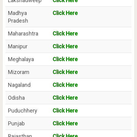
Lakshadweep
Click Here
Madhya
Click Here
Pradesh
Maharashtra
Click Here
Manipur
Click Here
Meghalaya
Click Here
Mizoram
Click Here
Nagaland
Click Here
Odisha
Click Here
Puduchhery
Click Here
Punjab
Click Here
Rajasthan
Click Here