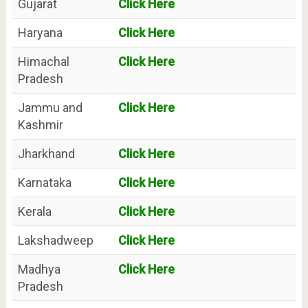
Gujarat
Click Here
Haryana
Click Here
Himachal
Click Here
Pradesh
Jammu and
Click Here
Kashmir
Jharkhand
Click Here
Karnataka
Click Here
Kerala
Click Here
Lakshadweep
Click Here
Madhya
Click Here
Pradesh