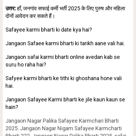
उत्तर:
हाँ, जनगांव सफाई कर्मी भर्ती 2025 के लिए पुरुष और महिला
दोनों आवेदन कर सकते हैं।
Safayee karmi bharti ki date kya hai?
Jangaon Safaee karmi bharti ki tarikh aane vali hai.
Jangaon safai karmi bharti online avedan kab se
suru ho raha hai?
Safyee karmi bharti ke tithi ki ghoshana hone vali
hai.
Jangaon Safayee Karmi bharti ke jile kaun kaun se
hain?
Jangaon Nagar Palika Safayee Karmchari Bharti
2025. Jangaon Nagar Nigam Safayee Karmcharti
Bharti 222. Jangaon Nagar Palika Bharti 2025. safai