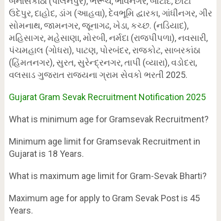
બનાસકાંઠા (પાલનપુર), ભરૂચ, ભાવનગર, બોટાદ, છોટા
ઉદેપુર, દાહોદ, ડાંગ (આહવા), દેવભૂમિ દ્વારકા, ગાંધીનગર, ગીર
સોમનાથ, જામનગર, જૂનાગઢ, ખેડા, કચ્છ. (નડિયાદ),
મહિસાગર, મહેસાણા, મોરબી, નર્મદા (રાજપીપળા), નવસારી,
પંચમહાલ (ગોધરા), પાટણ, પોરબંદર, રાજકોટ, સાબરકાંઠા
(હિંમતનગર), સુરત, સુરેન્દ્રનગર, તાપી (વ્યારા), વડોદરા,
વલસાડ ગુજરાત રાજ્યના ગ્રામ સેવકો ભરતી 2025.
Gujarat Gram Sevak Recruitment Notification 2025
What is minimum age for Gramsevak Recruitment?
Minimum age limit for Gramsevak Recruitment in
Gujarat is 18 Years.
What is maximum age limit for Gram-Sevak Bharti?
Maximum age for apply to Gram Sevak Post is 45
Years.