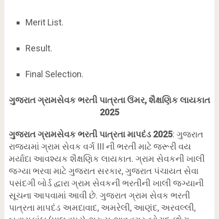
Merit List.
Result.
Final Selection.
ગુજરાત ગ્રામસેવક ભરતી પાત્રતા ઉંમર, શૈક્ષણિક લાયકાત
2025
ગુજરાત ગ્રામસેવક ભરતી પાત્રતા માપદંડ 2025
: ગુજરાત
રાજ્યમાં ગ્રામ સેવક વર્ગ III ની ભરતી માટે જરૂરી વય
મર્યાદા આવશ્યક શૈક્ષણિક લાયકાત. ગ્રામ સેવકની ખાલી
જગ્યા ભરવા માટે ગુજરાત સરકાર, ગુજરાત પંચાયત સેવા
પસંદગી બોર્ડ દ્વારા ગ્રામ સેવકની ભરતીની ખાલી જગ્યાની
સૂચના આપવામાં આવી છે. ગુજરાત ગ્રામ સેવક ભરતી
પાત્રતા માપદંડ અમદાવાદ, અમરેલી, આણંદ, અરવલ્લી,