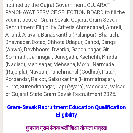
notified by the Gujrat Government,
GUJARAT
PANCHAYAT SERVICE SELECTION BOARD to fill the
vacant post of Gram Sevak. Gujarat Gram Sevak
Recruitment Eligibility Criteria Ahmedabad, Amreli,
Anand, Aravalli, Banaskantha (Palanpur), Bharuch,
Bhavnagar, Botad, Chhota Udepur, Dahod, Dangs
(Ahwa), Devbhoomi Dwarka, Gandhinagar, Gir
Somnath, Jamnagar, Junagadh, Kachchh, Kheda
(Nadiad), Mahisagar, Mehsana, Morbi, Narmada
(Rajpipla), Navsari, Panchmahal (Godhra), Patan,
Porbandar, Rajkot, Sabarkantha (Himmatnagar),
Surat, Surendranagar, Tapi (Vyara), Vadodara, Valsad
of Gujarat State Gram Sevak Recruitment 2025.
Gram-Sevak Recruitment Education Qualification
Eligibility
गुजरात
ग्राम सेवक भर्ती शिक्षा योग्यता पात्रता