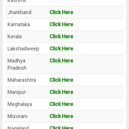
Kashmir
Jharkhand
Click Here
Karnataka
Click Here
Kerala
Click Here
Lakshadweep
Click Here
Madhya
Click Here
Pradesh
Maharashtra
Click Here
Manipur
Click Here
Meghalaya
Click Here
Mizoram
Click Here
Nagaland
Click Here