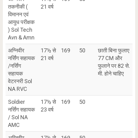
तकनीकी (
21 वर्ष
विमानन एवं
आयुध परीक्षक
) Sol Tech
Avn & Amn
अग्निवीर
17½ से
169
50
छाती बिना फुलाए
नर्सिंग सहायक
21 वर्ष
77 CM और
/नर्सिंग
फुलाने पर 82 से.
सहायक
मी. होने चाहिए
वेटरनरी Sol
NA RVC
Soldier
17½ से
169
50
नर्सिंग सहायक
23 वर्ष
/ Sol NA
AMC
अग्निवीर
17½ से
169
50