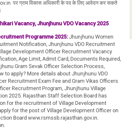
n पर ग्राम विकास अधिकारी के पद के लिए आवेदन कर सकते
।
hikari Vacancy, Jhunjhunu VDO Vacancy 2025
Recruitment Programme 2025:
Jhunjhunu Women
ruitment Notification, Jhunjhunu VDO Recruitment
Village Development Officer Recruitment Vacancy
alification, Age Limit, Admit Card, Documents Required,
unjhunu Gram Sevak Officer Selection Process,
w to apply? More details about Jhunjhunu VDO
icer Recruitment Exam Fee and Gram Vikas Officers
ficer Recruitment Program, Jhunjhunu Village
ion 2025. Rajasthan Staff Selection Board has
tion for the recruitment of Village Development
apply for the post of Village Development Officer on
lection Board www.rsmssb.rajasthan.gov.in.
on.