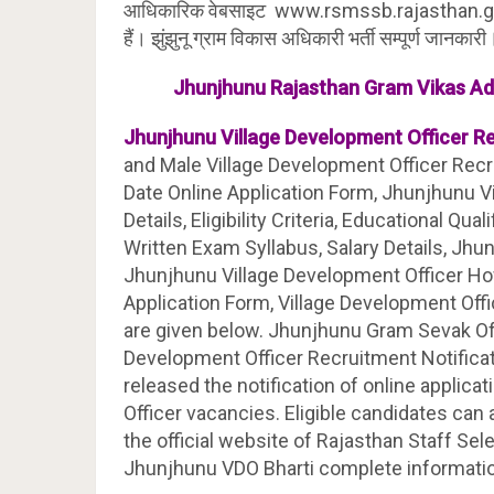
आधिकारिक वेबसाइट www.rsmssb.rajasthan.gov.i
हैं। झुंझुनू ग्राम विकास अधिकारी भर्ती सम्पूर्ण जानकारी
Jhunjhunu
Rajasthan
Gram Vikas Ad
Jhunjhunu Village Development Officer 
and Male Village Development Officer Rec
Date Online Application Form, Jhunjhunu 
Details, Eligibility Criteria, Educational Qu
Written Exam Syllabus, Salary Details, Jh
Jhunjhunu Village Development Officer Ho
Application Form, Village Development Off
are given below. Jhunjhunu Gram Sevak Of
Development Officer Recruitment Notificat
released the notification of online applica
Officer vacancies. Eligible candidates can 
the official website of Rajasthan Staff Se
Jhunjhunu VDO Bharti complete informati