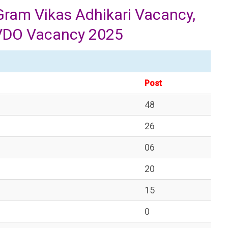
ram Vikas Adhikari Vacancy,
VDO Vacancy 2025
Post
48
26
06
20
15
0