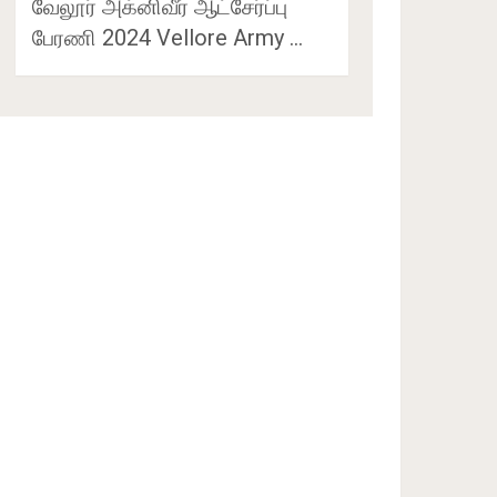
வேலூர் அக்னிவீர் ஆட்சேர்ப்பு
பேரணி 2024 Vellore Army …