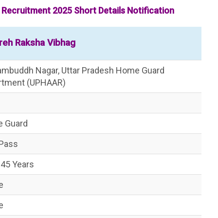
ecruitment 2025 Short Details Notification
reh Raksha Vibhag
ambuddh Nagar, Uttar Pradesh Home Guard
rtment (UPHAAR)
 Guard
 Pass
 45 Years
e
e