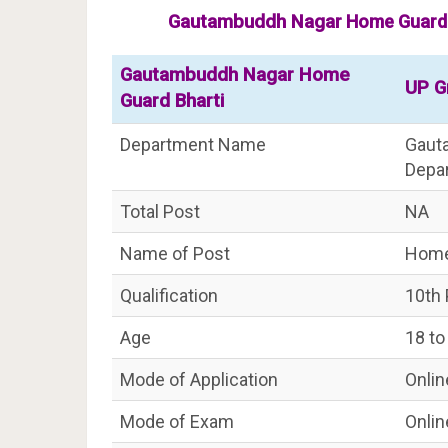
Gautambuddh Nagar
Home Guard R
Gautambuddh Nagar Home
UP G
Guard Bharti
Department Name
Gaut
Depa
Total Post
NA
Name of Post
Home
Qualification
10th
Age
18 to
Mode of Application
Onlin
Mode of Exam
Onlin