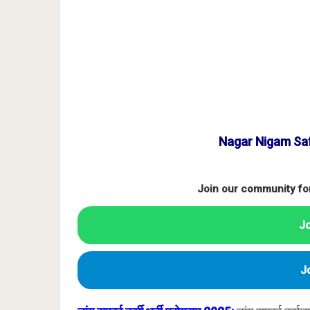
Nagar Nigam Saf
Join our community fo
J
J