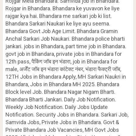
Rojgar Mela Bhandara. Samvida job in Bhandara.
Rojgar in Bhandara. Bhandara ke yuvavon ke liye
rajgar kya hai. Bhandara me sarkari job ki list.
Bhandara Sarkari Naukari ke liye ayu seema.
Bhandara Govt Job Age Limit. Bhandara Gramin
Anchal Sarkari Job Naukari. Bhandara police bharti
jankari. jobs in Bhandara, part time job in Bhandara.
govt job in Bhandara, private jobs in Bhandara for
12th pass, पैकिंग जॉब इन भंडारा, job in Bhandara for
male, अर्जेंट जॉब इन भंडारा कांटेक्ट नंबर, भंडारा फैक्ट्री जॉब,
12TH Jobs in Bhandara Apply, MH Sarkari Naukri in
Bhandara, Jobs in Bhandara MH 2025. Bhandara
Block level Job. Bhandara Nagar Nigam Bharti.
Bhandara Bharti Jankari. Daily Job Notification.
Weekly Job Notification. Daily Jobs Update
Notification. Security Jobs in Bhandara. Sarkari Job,
Samvida Jobs, Private Jobs in Bhandara. Govt &
Private Bhandara Job Vacancies, MH Govt Jobs