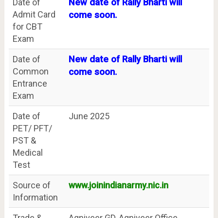
Date of
New date of Rally Bharti will
Admit Card
come soon.
for CBT
Exam
Date of
New date of Rally Bharti will
Common
come soon.
Entrance
Exam
Date of
June 2025
PET/ PFT/
PST &
Medical
Test
Source of
www.joinindianarmy.nic.in
Information
Trade &
Agniveer GD, Agniveer Office