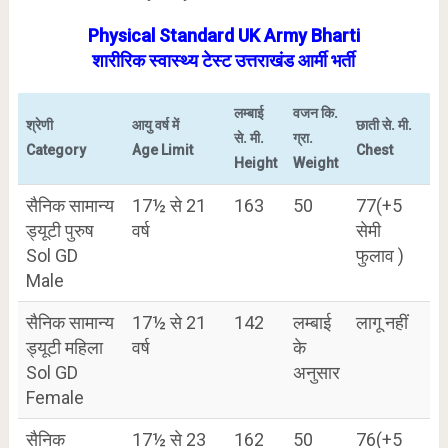
Physical Standard UK Army Bharti
शारीरिक स्वास्थ्य टेस्ट उत्तराखंड आर्मी भर्ती
लम्बाई
वजन कि.
श्रेणी
आयु वर्ष में
छाती से. मी.
से. मी.
ग्रा.
Category
Age Limit
Chest
Height
Weight
सैनिक सामान्य
17½ से 21
163
50
77(+5
ड्यूटी पुरुष
वर्ष
सेमी
Sol GD
फुलाव )
Male
सैनिक सामान्य
17½ से 21
142
लम्बाई
लागू नहीं
ड्यूटी महिला
वर्ष
के
Sol GD
अनुसार
Female
सैनिक
17½ से 23
162
50
76(+5