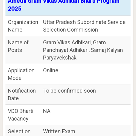
Amethi Gram Vikas Adhikari Bharti Program
2025
Organization
Uttar Pradesh Subordinate Service
Name
Selection Commission
Name of
Gram Vikas Adhikari, Gram
Posts
Panchayat Adhikari, Samaj Kalyan
Paryavekshak
Application
Online
Mode
Notification
To be confirmed soon
Date
VDO Bharti
NA
Vacancy
Selection
Written Exam