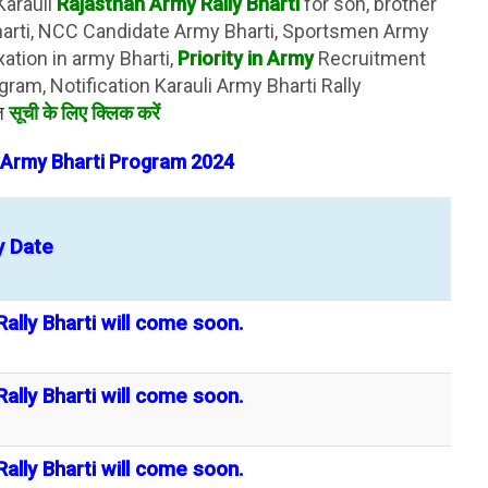
Karauli
Rajasthan Army Rally Bharti
for son, brother
harti, NCC Candidate Army Bharti, Sportsmen Army
xation in army Bharti,
Priority in Army
Recruitment
gram, Notification Karauli Army Bharti Rally
ेज
सूची के लिए क्लिक करें
r Army Bharti Program 2024
y Date
ally Bharti will come soon.
ally Bharti will come soon.
ally Bharti will come soon.