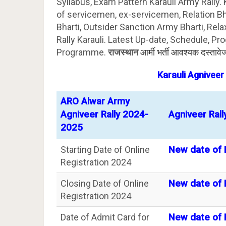
Syllabus, Exam Pattern Karauli Army Rally. 
of servicemen, ex-servicemen, Relation B
Bharti, Outsider Sanction Army Bharti, Rela
Rally Karauli. Latest Up-date, Schedule, Pro
Programme.
राजस्थान
आर्मी भर्ती आवश्यक दस्ताव
Karauli Agnivee
ARO Alwar Army
Agniveer Rally 2024-
Agniveer Rall
2025
Starting Date of Online
New date of R
Registration 2024
Closing Date of Online
New date of R
Registration 2024
Date of Admit Card for
New date of R