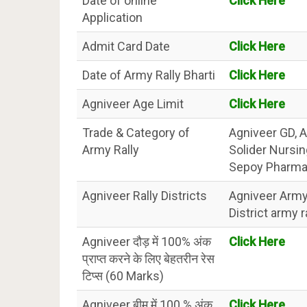
Date of online
Click Here
Application
Admit Card Date
Click Here
Date of Army Rally Bharti
Click Here
Agniveer Age Limit
Click Here
Trade & Category of
Agniveer GD, A
Army Rally
Solider Nursi
Sepoy Pharma 
Agniveer Rally Districts
Agniveer Army 
District army ra
Agniveer दौड़ में 100% अंक
Click Here
प्राप्त करने के लिए बेहतरीन रेस
टिप्स (60 Marks)
Agniveer बीम में 100 % अंक
Click Here