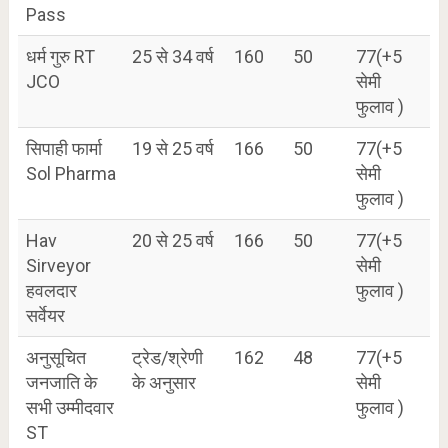
Pass
धर्म गुरु RT
25 से 34 वर्ष
160
50
77(+5
JCO
सेमी
फुलाव )
सिपाही फार्मा
19 से 25 वर्ष
166
50
77(+5
Sol Pharma
सेमी
फुलाव )
Hav
20 से 25 वर्ष
166
50
77(+5
Sirveyor
सेमी
हवलदार
फुलाव )
सर्वेयर
अनुसूचित
ट्रेड/श्रेणी
162
48
77(+5
जनजाति के
के अनुसार
सेमी
सभी उम्मीदवार
फुलाव )
ST