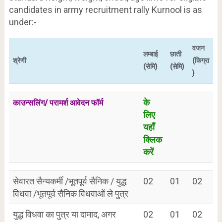
candidates in army recruitment rally Kurnool is as
under:-
वजन
लम्बाई
छाती
श्रेणी
(किग्रा
(सेमि)
(सेमि)
)
के
काउन्सलिंग/ परामर्श आवेदन फॉर्म
लिए
यहाँ
क्लिक
करें
सेवारत सैन्यकर्मी /भूतपूर्व सैनिक / युद्ध
02
01
02
विधवा /भूतपूर्व सैनिक विधवाओं ले पुत्र
युद्ध विधवा का पुत्र या दामाद, अगर
02
01
02