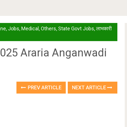
ine
,
Jobs
,
Medical
,
Others
,
State Govt Jobs
,
लाभकारी
ती 2025 Araria Anganwadi
PREV ARTICLE
NEXT ARTICLE