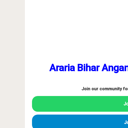
Araria Bihar Anga
Join our community fo
J
J