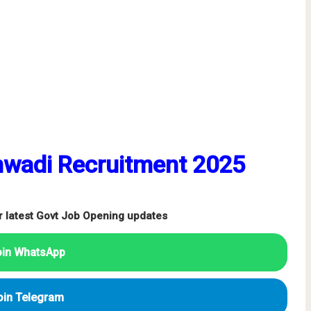
nwadi Recruitment 2025
r latest Govt Job Opening updates
oin WhatsApp
oin Telegram