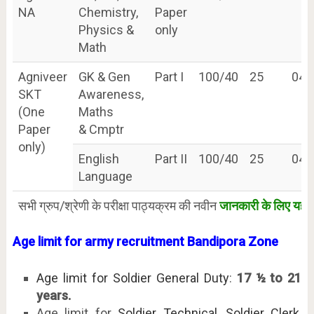
NA
Chemistry,
Paper
Physics &
only
Math
Agniveer
GK & Gen
Part I
100/40
25
04
SKT
Awareness,
(One
Maths
Paper
& Cmptr
only)
English
Part II
100/40
25
04
Language
सभी ग्रुप/श्रेणी के परीक्षा पाठ्यक्रम की नवीन
जानकारी के लिए यहाँ 
Age limit for army recruitment Bandipora Zone
Age limit for Soldier General Duty
:
17 ½ to 21
years.
Age limit for
Soldier Technical, Soldier Clerk,