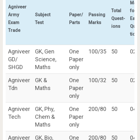
Mar
Agniveer
Total
for
Army
Subject
Paper/
Passing
Quest-
Each
Exam
Test
Parts
Marks
ions
Ques
Trade
tion
Agniveer
GK, Gen
One
100/35
50
02
GD/
Science,
Paper
SHGD
Maths
only
Agniveer
GK &
One
100/32
50
02
Tdn
Maths
Paper
only
Agniveer
GK, Phy,
One
200/80
50
04
Tech
Chem &
Paper
Maths
only
Agniveer
GK, Bio,
One
200/80
50
04