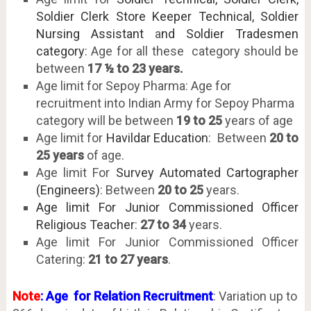
Soldier Clerk Store Keeper Technical, Soldier
Nursing Assistant
a
nd Soldier Tradesmen
category
: Age for all these category should be
between
17 ½ to 23 years.
Age limit for Sepoy Pharma: Age for
recruitment into Indian Army for Sepoy Pharma
category will be between
19 to 25
years of age
Age limit for
Havildar Education
: Between
20 to
25 years
of age.
Age limit For
Survey Automated Cartographer
(Engineers)
: Between
20 to 25
years.
Age limit For Junior Commissioned Officer
Religious Teacher
:
27 to 34
years.
Age limit For Junior Commissioned Officer
Catering:
21 to 27 years
.
Note
: Age for Relation Recruitment
: Variation up to