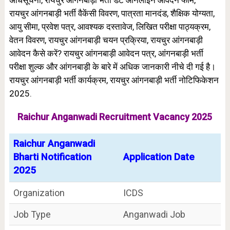
अधिसूचना, रायचुर
आंगनबाड़ी
भर्ती डेट ऑनलाइन आवेदन फॉर्म,
रायचुर
आंगनबाड़ी
भर्ती वैकेंसी विवरण, पात्रता मानदंड, शैक्षिक योग्यता,
आयु सीमा, प्रवेश पत्र, आवश्यक दस्तावेज, लिखित परीक्षा पाठ्यक्रम,
वेतन विवरण, रायचुर
आंगनबाड़ी
चयन प्रक्रिया, रायचुर
आंगनबाड़ी
आवेदन कैसे करें? रायचुर
आंगनबाड़ी
आवेदन पत्र,
आंगनबाड़ी
भर्ती
परीक्षा शुल्क और
आंगनबाड़ी
के बारे में अधिक जानकारी नीचे दी गई है।
रायचुर
आंगनबाड़ी
भर्ती कार्यक्रम, रायचुर
आंगनबाड़ी
भर्ती नोटिफिकेशन
2025.
Raichur Anganwadi Recruitment Vacancy 2025
Raichur Anganwadi
Bharti Notification
Application Date
2025
Organization
ICDS
Job Type
Anganwadi Job