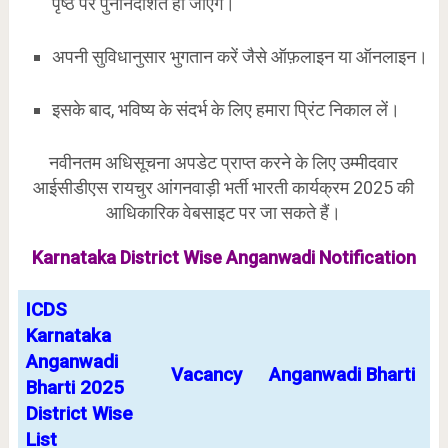
पृष्ठ पर पुनर्निर्देशित हो जाएंगे।
अपनी सुविधानुसार भुगतान करें जैसे ऑफ़लाइन या ऑनलाइन।
इसके बाद, भविष्य के संदर्भ के लिए हमारा प्रिंट निकाल लें।
नवीनतम अधिसूचना अपडेट प्राप्त करने के लिए उम्मीदवार
आईसीडीएस रायचुर आंगनवाड़ी भर्ती भारती कार्यक्रम 2025 की
आधिकारिक वेबसाइट पर जा सकते हैं।
Karnataka District Wise
Anganwadi
Notification
ICDS
Karnataka
Anganwadi
Vacancy
Anganwadi Bharti
Bharti 2025
District Wise
List