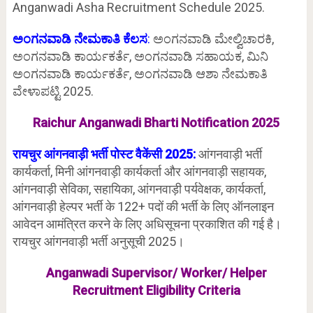
Anganwadi Asha Recruitment Schedule 2025.
ಅಂಗನವಾಡಿ ನೇಮಕಾತಿ ಕೆಲಸ
:
ಅಂಗನವಾಡಿ ಮೇಲ್ವಿಚಾರಕಿ,
ಅಂಗನವಾಡಿ ಕಾರ್ಯಕರ್ತೆ, ಅಂಗನವಾಡಿ ಸಹಾಯಕ, ಮಿನಿ
ಅಂಗನವಾಡಿ ಕಾರ್ಯಕರ್ತೆ, ಅಂಗನವಾಡಿ ಆಶಾ ನೇಮಕಾತಿ
ವೇಳಾಪಟ್ಟಿ 2025.
Raichur Anganwadi Bharti Notification 2025
रायचुर आंगनवाड़ी भर्ती पोस्ट वैकेंसी 2025:
आंगनवाड़ी भर्ती
कार्यकर्ता, मिनी आंगनवाड़ी कार्यकर्ता और आंगनवाड़ी सहायक,
आंगनवाड़ी सेविका, सहायिका, आंगनवाड़ी पर्यवेक्षक, कार्यकर्ता,
आंगनवाड़ी हेल्पर भर्ती के 122+ पदों की भर्ती के लिए ऑनलाइन
आवेदन आमंत्रित करने के लिए अधिसूचना प्रकाशित की गई है।
रायचुर आंगनवाड़ी भर्ती अनुसूची 2025।
Anganwadi Supervisor/ Worker/ Helper
Recruitment Eligibility Criteria