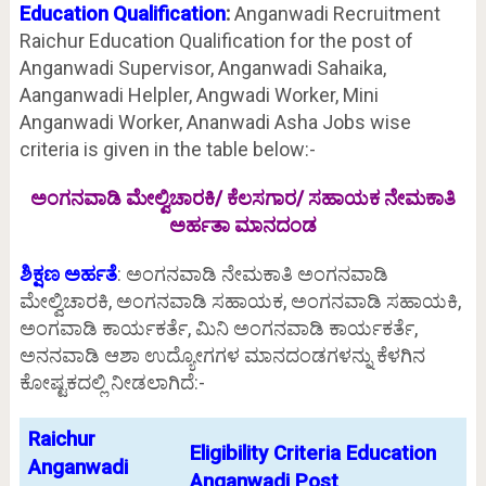
Education Qualification
:
Anganwadi Recruitment
Raichur Education Qualification for the post of
Anganwadi Supervisor, Anganwadi Sahaika,
Aanganwadi Helpler, Angwadi Worker, Mini
Anganwadi Worker, Ananwadi Asha Jobs wise
criteria is given in the table below:-
ಅಂಗನವಾಡಿ ಮೇಲ್ವಿಚಾರಕಿ/ ಕೆಲಸಗಾರ/ ಸಹಾಯಕ ನೇಮಕಾತಿ
ಅರ್ಹತಾ ಮಾನದಂಡ
ಶಿಕ್ಷಣ ಅರ್ಹತೆ
: ಅಂಗನವಾಡಿ ನೇಮಕಾತಿ ಅಂಗನವಾಡಿ
ಮೇಲ್ವಿಚಾರಕಿ, ಅಂಗನವಾಡಿ ಸಹಾಯಕ, ಅಂಗನವಾಡಿ ಸಹಾಯಕಿ,
ಅಂಗವಾಡಿ ಕಾರ್ಯಕರ್ತೆ, ಮಿನಿ ಅಂಗನವಾಡಿ ಕಾರ್ಯಕರ್ತೆ,
ಅನನವಾಡಿ ಆಶಾ ಉದ್ಯೋಗಗಳ ಮಾನದಂಡಗಳನ್ನು ಕೆಳಗಿನ
ಕೋಷ್ಟಕದಲ್ಲಿ ನೀಡಲಾಗಿದೆ:-
Raichur
Eligibility Criteria Education
Anganwadi
Anganwadi Post