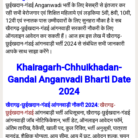
छुईखदान-गंडई Anganwadi भर्ती के लिए बेसब्री से इंतजार कर
रही सभी बेरोजगार एवं शिक्षित महिलाये एवं लड़किया 5वी, 8वी, 10वी,
12वी एवं स्नातक पास उम्मीदवारों के लिए सुनहरा मौका है वे सब
खैरागढ़-छुईखदान-गंडई आंगनवाड़ी सरकारी नौकरी के लिए
ऑनलाइन आवेदन कर सकती हैं। आज हम इस लेख में खैरागढ़-
छुईखदान-गंडई आंगनवाड़ी भर्ती 2024 से संबंधित सभी जानकारी
आपके साथ साझा करेंगे।
Khairagarh-Chhuikhadan-
Gandai Anganvadi Bharti Date
2024
खैरागढ़-छुईखदान-गंडई आंगनवाड़ी नौकरी 2024:
खैरागढ़-
छुईखदान-गंडई
आंगनबाड़ी भर्ती अधिसूचना, खैरागढ़-छुईखदान-गंडई
आंगनवाड़ी जॉब नोटिफिकेशन, भर्ती डेट, ऑनलाइन आवेदन फॉर्म,
अंतिम तारीख, वैकेंसी, खाली पद, कुल रिक्ति,
पात्रता
भर्ती अनुसूची,
मानदंड, शैक्षिक योग्यता,
आयु सीमा
, आयु में छूट, आवेदन शुल्क, चयन