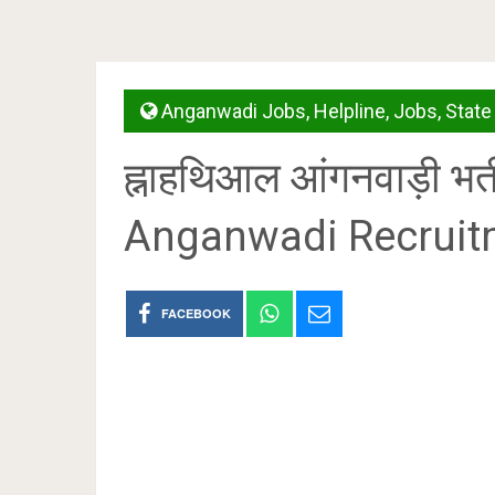
Anganwadi Jobs
,
Helpline
,
Jobs
,
State
ह्नाहथिआल आंगनवाड़ी भ
Anganwadi Recruit
FACEBOOK