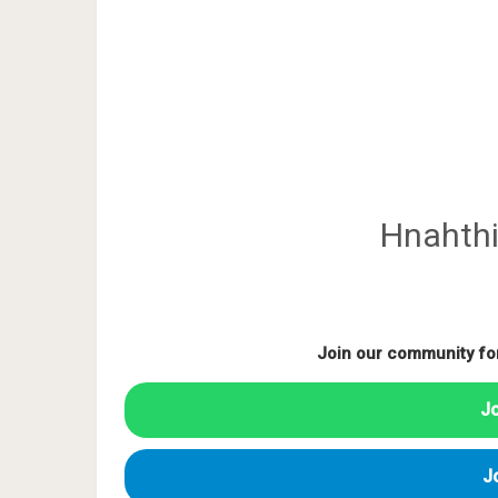
Hnahth
Join our community fo
J
J