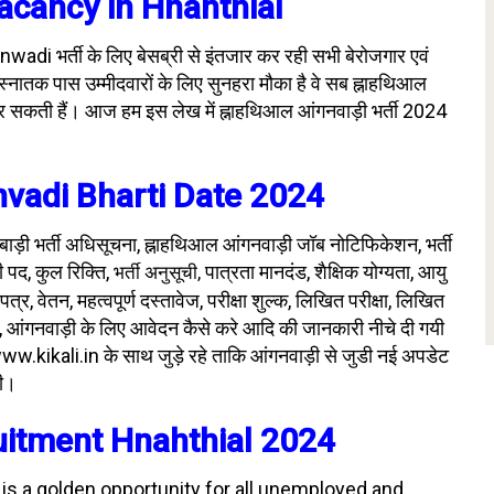
cancy in Hnahthial
adi भर्ती के लिए बेसब्री से इंतजार कर रही सभी बेरोजगार एवं
स्नातक पास उम्मीदवारों के लिए सुनहरा मौका है वे सब ह्नाहथिआल
कती हैं। आज हम इस लेख में ह्नाहथिआल आंगनवाड़ी भर्ती 2024
vadi Bharti Date 2024
ाड़ी भर्ती अधिसूचना, ह्नाहथिआल आंगनवाड़ी जॉब नोटिफिकेशन, भर्ती
 पद, कुल रिक्ति,
पात्रता मानदंड, शैक्षिक योग्यता,
आयु
भर्ती अनुसूची,
पत्र, वेतन, महत्वपूर्ण दस्तावेज,
परीक्षा शुल्क
,
लिखित परीक्षा,
लिखित
, आंगनवाड़ी के लिए आवेदन कैसे करे आदि की जानकारी नीचे दी गयी
ww.kikali.in के साथ जुड़े रहे ताकि आंगनवाड़ी से जुडी नई अपडेट
री।
itment Hnahthial 2024
 is a golden opportunity for all unemployed and