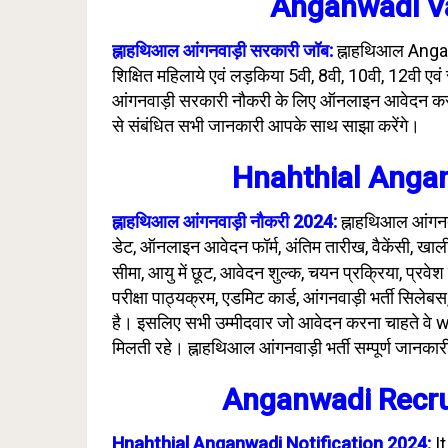
Anganwadi Va
ह्नाहथिआल आंगनवाड़ी सरकारी जॉब:
ह्नाहथिआल Anganw
शिक्षित महिलाये एवं लड़किया 5वी, 8वी, 10वी, 12वी एवं 
आंगनवाड़ी सरकारी नौकरी के लिए ऑनलाइन आवेदन कर स
से संबंधित सभी जानकारी आपके साथ साझा करेंगे।
Hnahthial Angan
ह्नाहथिआल आंगनवाड़ी नौकरी 2024:
ह्नाहथिआल आंगनब
डेट, ऑनलाइन आवेदन फॉर्म, अंतिम तारीख, वैकेंसी, खाली
सीमा
, आयु में छूट, आवेदन शुल्क, चयन प्रक्रिया,
प्रवेश 
परीक्षा पाठ्यक्रम
, एडमिट कार्ड,
आंगनवाड़ी भर्ती सिलेबस
है। इसलिए सभी उम्मीदवार जो आवेदन करना चाहते वे w
मिलती रहे। ह्नाहथिआल आंगनवाड़ी भर्ती सम्पूर्ण जानका
Anganwadi Recru
Hnahthial Anganwadi Notification 2024:
It