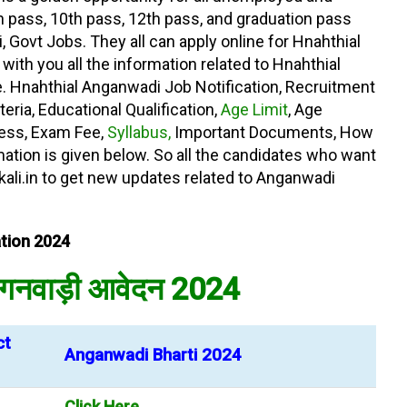
h pass, 10th pass, 12th pass, and graduation pass
Govt Jobs. They all can apply online for Hnahthial
with you all the information related to Hnahthial
e. Hnahthial Anganwadi Job Notification, Recruitment
iteria, Educational Qualification,
Age Limit
, Age
cess, Exam Fee,
Syllabus,
Important Documents, How
ation is given below. So all the candidates who want
ali.in to get new updates related to Anganwadi
ation 2024
ंगनवाड़ी आवेदन 2024
ct
Anganwadi Bharti 2024
Click Here