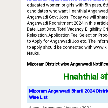
educated women or girls with 5th pass, 8t
candidates who want Hnahthial Anganwadi, 
Anganwadi Govt Jobs.
Today we will share 
Anganwadi Recruitment 2024 in this articl
Date, Last Date, Total Vacancy, Eligibility Cr
Relaxation, Application Fee, Selection Pro
to Apply for Anganwadi Job etc. The inform
to apply should be connected with www.kik
Naukri.
Mizoram District wise Anganwadi Notific
Hnahthial आ
Mizoram Anganwadi Bharti 2024 Distri
Wise List
Aizawl Anganwadi Vacancy 2024