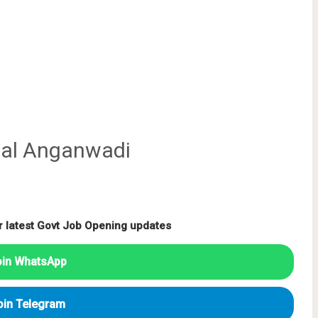
ial Anganwadi
r latest Govt Job Opening updates
oin WhatsApp
oin Telegram