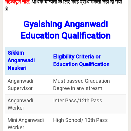
महत्वपूर्ण नोट:
अधिक योग्यता के लिए कोई प्राथमिकता नहीं दी गयी
है।
Gyalshing Anganwadi
Education Qualification
Sikkim
Eligibility Criteria or
Anganwadi
Education Qualification
Naukari
Anganwadi
Must passed Graduation
Supervisor
Degree in any stream.
Anganwadi
Inter Pass/12th Pass
Worker
Mini Anganwadi
High School/ 10th Pass
Worker