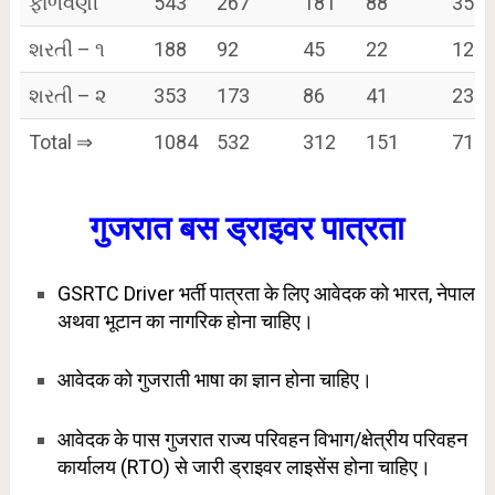
ફાળવણી
543
267
181
88
356
શરતી – ૧
188
92
45
22
123
શરતી – ૨
353
173
86
41
232
Total ⇒
1084
532
312
151
711
गुजरात बस ड्राइवर पात्रता
GSRTC Driver भर्ती पात्रता के लिए आवेदक को भारत, नेपाल
अथवा भूटान का नागरिक होना चाहिए।
आवेदक को गुजराती भाषा का ज्ञान होना चाहिए।
आवेदक के पास गुजरात राज्य परिवहन विभाग/क्षेत्रीय परिवहन
कार्यालय (RTO) से जारी ड्राइवर लाइसेंस होना चाहिए।