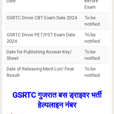
Date
Before
Exam
GSRTC Driver CBT Exam Date 2024
To be
notified
GSRTC Driver PET/PST Exam Date
To be
2024
notified
Date for Publishing Answer Key/
To be
Sheet
notified
Date of Releasing Merit List/ Final
To be
Result
notified
GSRTC गुजरात बस ड्राइवर भर्ती
हेल्पलाइन नंबर