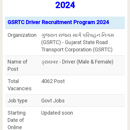
2024
GSRTC Driver Recruitment Program 2024
Organization
ગુજરાત રાજ્ય માર્ગ પરિવહન નિગમ
(GSRTC) - Gujarat State Road
Transport Corporation (GSRTC)
Name of
ડ્રાયવર - Driver (Male & Female)
Post
Total
4062 Post
Vacancies
Job type
Govt Jobs
Starting
Updated soon
Date of
Online