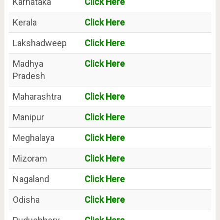
Karnataka
Click Here
Kerala
Click Here
Lakshadweep
Click Here
Madhya
Click Here
Pradesh
Maharashtra
Click Here
Manipur
Click Here
Meghalaya
Click Here
Mizoram
Click Here
Nagaland
Click Here
Odisha
Click Here