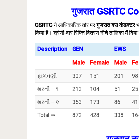
गुजरात GSRTC Cond
GSRTC
ने आधिकारिक तौर पर
गुजरात बस कंडक्टर
भ
किया है। श्रेणी-वार रिक्ति वितरण नीचे तालिका में दिया
Description
GEN
EWS
Male
Female
Male
Fe
ફાળવણી
307
151
201
98
શરતી – ૧
212
104
51
25
શરતી – ૨
353
173
86
41
Total ⇒
872
428
338
16