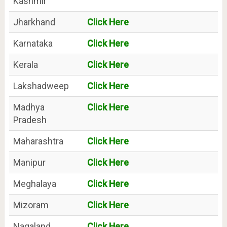
Kashmir
Jharkhand
Click Here
Karnataka
Click Here
Kerala
Click Here
Lakshadweep
Click Here
Madhya
Click Here
Pradesh
Maharashtra
Click Here
Manipur
Click Here
Meghalaya
Click Here
Mizoram
Click Here
Nagaland
Click Here