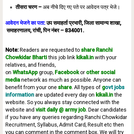
तीसरा चरण –
अब नीचे दिए गए पते पर आवेदन पत्र भेजे।
आवेदन भेजने का पता:
उप समाहर्ता प्रभारी, जिला सामान्य शाखा,
समाहरणालय, रांची, पिन नंबर – 834001.
Note:
Readers are requested to
share Ranchi
Chowkidar
Bharti
this job link
kikali.in
with your
relatives, and friends,
on
WhatsApp
group,
Facebook
or
other social
media
network as much as possible. Anyone can
benefit from your one
share
. All types of
g
ovt jobs
information
are updated every day on
kikali.in
the
website. So you always stay connected with the
website and
visit daily @ army job
. Dear candidates
if you have any queries regarding Ranchi Chowkidar
Recruitment, Syllabus, Admit Card, Result etc then
you can comment in the comment box. We will try