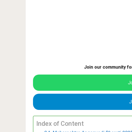
Join our community fo
J
J
Index of Content