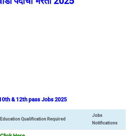
णवाडी पदांची भरती 2025
, 10th & 12th pass Jobs 2025
Jobs
Education Qualification Required
Notifications
Click Here