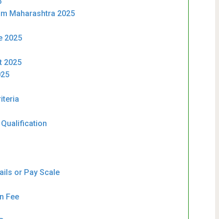
5
am Maharashtra 2025
e 2025
t 2025
025
iteria
Qualification
ils or Pay Scale
n Fee